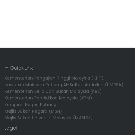
— Quick Link
Kementerian Pengajian Tinggi Malaysia (KPT)
Universiti Malaysia Pahang Al-Sultan Abdullah (UMPSA)
Kementerian Belia Dan Sukan Malaysia (KBS)
Kementerian Pendidikan Malaysia (KPM)
Kerajaan Negeri Pahang
Majlis Sukan Negara (MSN)
Majlis Sukan Universiti Malaysia (MASUM)
Legal